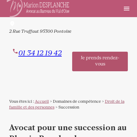
Panneau de gestion des cookies
menu
2 Rue Truffaut
95300 Pontoise
01 34 12 19 42
Je prends rendez-
vous
Vous êtes ici :
Accueil
>
Domaines de compétence
>
Droit de la
famille et des personnes
> Succession
Avocat pour une succession au