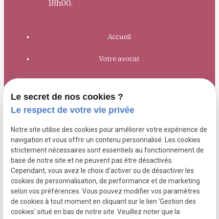
18h00.
Accueil
Votre avocat
Domaines de compétence
Le secret de nos cookies ?
Honoraires
Le respect de votre vie privée
Actualités
Notre site utilise des cookies pour améliorer votre expérience de
navigation et vous offrir un contenu personnalisé. Les cookies
Contact
strictement nécessaires sont essentiels au fonctionnement de
base de notre site et ne peuvent pas être désactivés.
Cependant, vous avez le choix d'activer ou de désactiver les
cookies de personnalisation, de performance et de marketing
Mentions
Politique de
Gestion
Plan du
selon vos préférences. Vous pouvez modifier vos paramètres
légales
confidentialité
des
site
de cookies à tout moment en cliquant sur le lien 'Gestion des
cookies' situé en bas de notre site. Veuillez noter que la
cookies