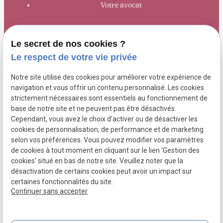
Votre avocat
Domaines de compétence
Le secret de nos cookies ?
Honoraires
Le respect de votre vie privée
Actualités
Notre site utilise des cookies pour améliorer votre expérience de
navigation et vous offrir un contenu personnalisé. Les cookies
Contact
strictement nécessaires sont essentiels au fonctionnement de
base de notre site et ne peuvent pas être désactivés.
Cependant, vous avez le choix d'activer ou de désactiver les
cookies de personnalisation, de performance et de marketing
Mentions
Politique de
Gestion
Plan du
selon vos préférences. Vous pouvez modifier vos paramètres
légales
confidentialité
des
site
de cookies à tout moment en cliquant sur le lien 'Gestion des
cookies' situé en bas de notre site. Veuillez noter que la
cookies
désactivation de certains cookies peut avoir un impact sur
certaines fonctionnalités du site.
Siret :
75274888900025
Continuer sans accepter