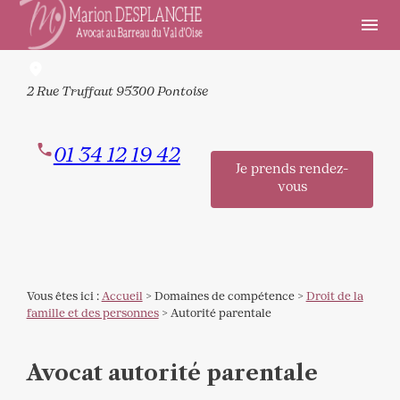
Panneau de gestion des cookies
menu
2 Rue Truffaut
95300 Pontoise
01 34 12 19 42
Je prends rendez-
vous
Vous êtes ici :
Accueil
>
Domaines de compétence
>
Droit de la
famille et des personnes
> Autorité parentale
Avocat autorité parentale