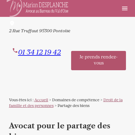
Panneau de gestion des cookies
menu
2 Rue Truffaut
95300 Pontoise
01 34 12 19 42
Je prends rendez-
vous
Vous êtes ici :
Accueil
>
Domaines de compétence
>
Droit de la
famille et des personnes
> Partage des biens
Avocat pour le partage des